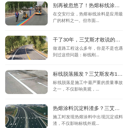
别再被忽悠了！热熔标线涂料到底怎么选？看这3点
在交安行业，热熔标线涂料是应用最
广的材料之一。但市面...
干了30年，三艾斯才敢说的热熔标线涂料避坑指南
做道路工程这么多年，你是不是也遇
到过这些问题：标线刚...
标线脱落频发？三艾斯发布12项排查清单，从路面湿度到底胶涂布全覆盖
标线脱落是施工中最严重的质量事故
之一，不仅影响美观，...
热熔涂料沉淀料渣多？三艾斯：反复烧制与釜内积垢是主因
施工时发现热熔涂料中出现沉淀或料
渣，不仅影响标线外观...