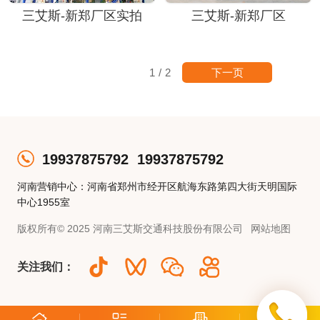
三艾斯-新郑厂区实拍
三艾斯-新郑厂区
下一页
1
/
2
19937875792
19937875792
河南营销中心：河南省郑州市经开区航海东路第四大街天明国际
中心1955室
版权所有© 2025 河南三艾斯交通科技股份有限公司
网站地图
关注我们：